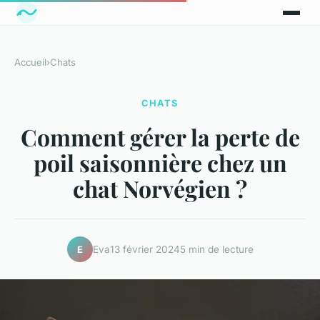
Accueil
›
Chats
CHATS
Comment gérer la perte de
poil saisonnière chez un
chat Norvégien ?
Eva
13 février 2024
5 min de lecture
E