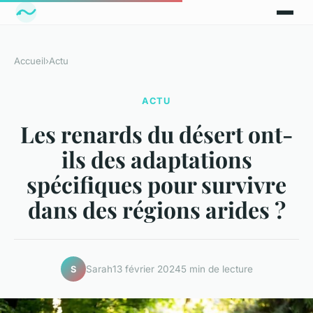
Accueil
›
Actu
ACTU
Les renards du désert ont-
ils des adaptations
spécifiques pour survivre
dans des régions arides ?
Sarah
13 février 2024
5 min de lecture
S